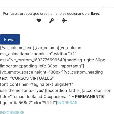
Por favor, prueba que eres humano seleccionando el
llave
.
[/vc_column_text][/vc_column][vc_column
css_animation=”zoomInUp” width=”1/2″
css=”.vc_custom_1602775699549{padding-right: 30px
!important;padding-left: 30px !important;}”]
[vc_empty_space height=”30px”][vc_custom_heading
text=”CURSOS VIRTUALES”
font_container=”tag:h3|text_align:left”
use_theme_fonts=”yes”][accordion_father][accordion_son
title=”Temas de Salud Ocupacional 1 –
PERMANENTE
”
bgclr=”#a568e2″ clr=”#ffffff”]
INGRESAR
INSCRIBIRSE