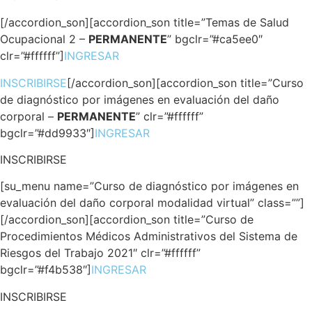
[/accordion_son][accordion_son title=”Temas de Salud
Ocupacional 2 –
PERMANENTE
” bgclr=”#ca5ee0″
clr=”#ffffff”]
INGRESAR
INSCRIBIRSE
[/accordion_son][accordion_son title=”Curso
de diagnóstico por imágenes en evaluación del daño
corporal –
PERMANENTE
” clr=”#ffffff”
bgclr=”#dd9933″]
INGRESAR
INSCRIBIRSE
[su_menu name=”Curso de diagnóstico por imágenes en
evaluación del daño corporal modalidad virtual” class=””]
[/accordion_son][accordion_son title=”Curso de
Procedimientos Médicos Administrativos del Sistema de
Riesgos del Trabajo 2021″ clr=”#ffffff”
bgclr=”#f4b538″]
INGRESAR
INSCRIBIRSE