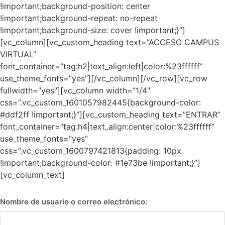
!important;background-position: center
!important;background-repeat: no-repeat
!important;background-size: cover !important;}”]
[vc_column][vc_custom_heading text=”ACCESO CAMPUS
VIRTUAL”
font_container=”tag:h2|text_align:left|color:%23ffffff”
use_theme_fonts=”yes”][/vc_column][/vc_row][vc_row
fullwidth=”yes”][vc_column width=”1/4″
css=”.vc_custom_1601057982445{background-color:
#ddf2ff !important;}”][vc_custom_heading text=”ENTRAR”
font_container=”tag:h4|text_align:center|color:%23ffffff”
use_theme_fonts=”yes”
css=”.vc_custom_1600797421813{padding: 10px
!important;background-color: #1e73be !important;}”]
[vc_column_text]
Nombre de usuario o correo electrónico: