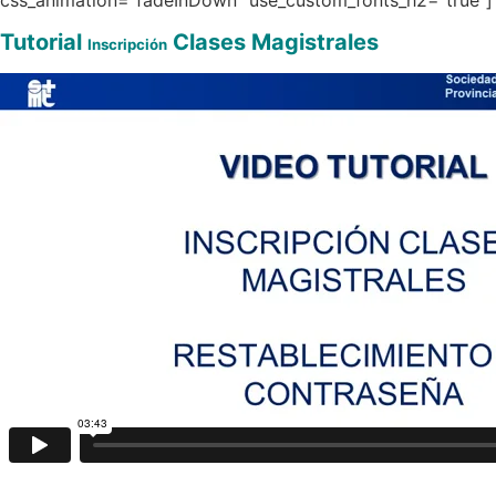
css_animation=”fadeInDown” use_custom_fonts_h2=”true”]
Tutorial
Clases Magistrales
Inscripción