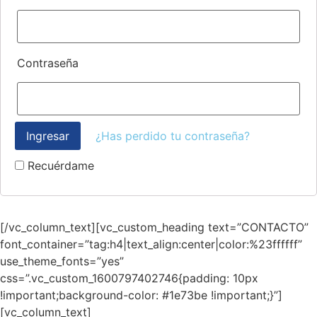
Contraseña
¿Has perdido tu contraseña?
Recuérdame
[/vc_column_text][vc_custom_heading text=”CONTACTO”
font_container=”tag:h4|text_align:center|color:%23ffffff”
use_theme_fonts=”yes”
css=”.vc_custom_1600797402746{padding: 10px
!important;background-color: #1e73be !important;}”]
[vc_column_text]