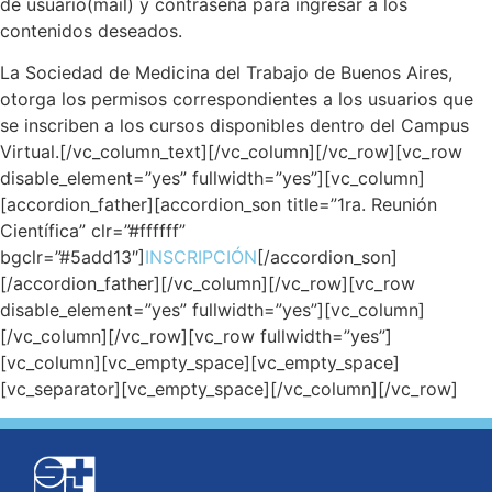
de usuario(mail) y contraseña para ingresar a los
contenidos deseados.
La Sociedad de Medicina del Trabajo de Buenos Aires,
otorga los permisos correspondientes a los usuarios que
se inscriben a los cursos disponibles dentro del Campus
Virtual.[/vc_column_text][/vc_column][/vc_row][vc_row
disable_element=”yes” fullwidth=”yes”][vc_column]
[accordion_father][accordion_son title=”1ra. Reunión
Científica” clr=”#ffffff”
bgclr=”#5add13″]
INSCRIPCIÓN
[/accordion_son]
[/accordion_father][/vc_column][/vc_row][vc_row
disable_element=”yes” fullwidth=”yes”][vc_column]
[/vc_column][/vc_row][vc_row fullwidth=”yes”]
[vc_column][vc_empty_space][vc_empty_space]
[vc_separator][vc_empty_space][/vc_column][/vc_row]