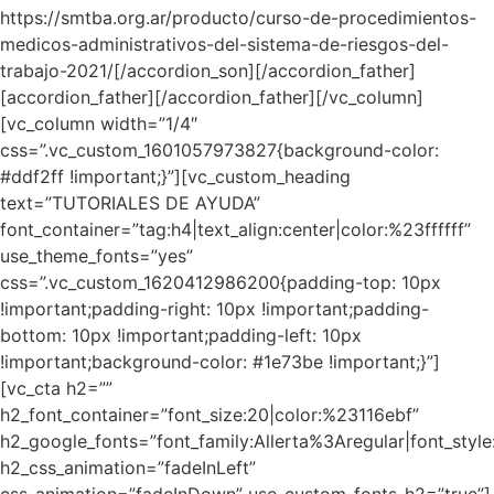
https://smtba.org.ar/producto/curso-de-procedimientos-
medicos-administrativos-del-sistema-de-riesgos-del-
trabajo-2021/[/accordion_son][/accordion_father]
[accordion_father][/accordion_father][/vc_column]
[vc_column width=”1/4″
css=”.vc_custom_1601057973827{background-color:
#ddf2ff !important;}”][vc_custom_heading
text=”TUTORIALES DE AYUDA”
font_container=”tag:h4|text_align:center|color:%23ffffff”
use_theme_fonts=”yes”
css=”.vc_custom_1620412986200{padding-top: 10px
!important;padding-right: 10px !important;padding-
bottom: 10px !important;padding-left: 10px
!important;background-color: #1e73be !important;}”]
[vc_cta h2=””
h2_font_container=”font_size:20|color:%23116ebf”
h2_google_fonts=”font_family:Allerta%3Aregular|font_s
h2_css_animation=”fadeInLeft”