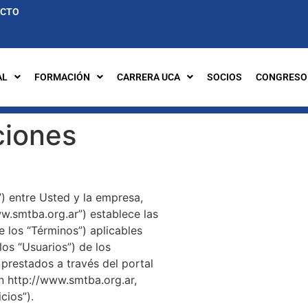
ACTO
AL
FORMACIÓN
CARRERA UCA
SOCIOS
CONGRESO
ciones
”) entre Usted y la empresa,
.smtba.org.ar”) establece las
 los “Términos”) aplicables
los “Usuarios”) de los
 prestados a través del portal
ón http://www.smtba.org.ar,
cios”).