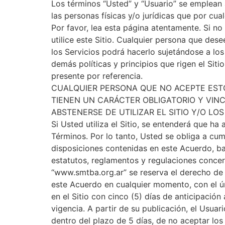
Los términos “Usted” y “Usuario” se emplean 
las personas físicas y/o jurídicas que por cua
Por favor, lea esta página atentamente. Si n
utilice este Sitio. Cualquier persona que dese
los Servicios podrá hacerlo sujetándose a los
demás políticas y principios que rigen el Siti
presente por referencia.
CUALQUIER PERSONA QUE NO ACEPTE EST
TIENEN UN CARÁCTER OBLIGATORIO Y VIN
ABSTENERSE DE UTILIZAR EL SITIO Y/O LOS
Si Usted utiliza el Sitio, se entenderá que h
Términos. Por lo tanto, Usted se obliga a cum
disposiciones contenidas en este Acuerdo, baj
estatutos, reglamentos y regulaciones concern
“www.smtba.org.ar” se reserva el derecho de
este Acuerdo en cualquier momento, con el ú
en el Sitio con cinco (5) días de anticipación
vigencia. A partir de su publicación, el Usuari
dentro del plazo de 5 días, de no aceptar los